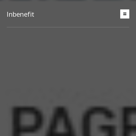
Inbenefit