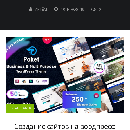
АРТЁМ
10TH НОЯ '19
0
UNCATEGORIZED
Создание сайтов на вордпресс: