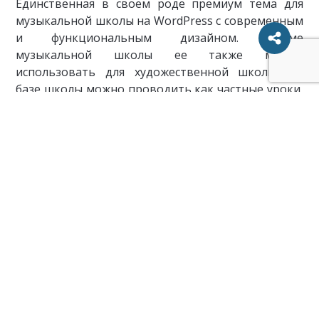
Единственная в своем роде премиум тема для
музыкальной школы на WordPress с современным
и функциональным дизайном. Кроме
музыкальной школы ее также можно
использовать для художественной школы. На
базе школы можно проводить как частные уроки,
так и занятия в группах.
Тема включает три готовых макета для
домашней страницы. Сетка макетов построена на
базе плагина Essential Grid. Есть также готовые
страницы «О нас», «Контактные данные»,
страницы для блога, галереи и занятий. Все это
доступно в демо-сайте, который можно
установить в один клик вместе с демо-данными.
Вам лишь останется заменить стандартный
контент своим, и вы получите готовый сайт с
уникальным дизайном.