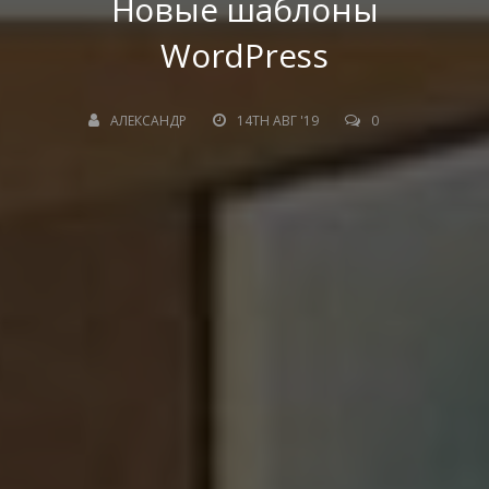
Новые шаблоны
WordPress
АЛЕКСАНДР
14TH АВГ '19
0