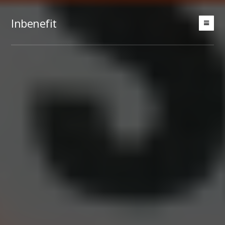
Inbenefit