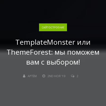
САЙТОСТРОЕНИЕ
TemplateMonster или
ThemeForest: мы поможем
вам с выбором!
АРТЁМ
2ND НОЯ '19
2