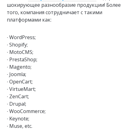
шокирующее разнообразие продукции! Более
того, компания сотрудничает с такими
платформами как:
∙ WordPress;
∙ Shopify;
∙ MotoCMS;
∙ PrestaShop;
∙ Magento;
∙ Joomla;
∙ OpenCart;
∙ VirtueMart;
∙ ZenCart;
∙ Drupal;
∙ WooCommerce;
∙ Keynote;
∙ Muse, etc.