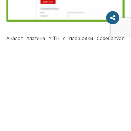
Аналог плагина YITH с площадки CodeCanyon
австралийской IT-компании Envato. Он
предоставляет те же возможности и позволит
вам гарантировать комфорт покупок для ваших
клиентов.
Возможности плагина Shipping
Tracking:
— каждому заказу присваивается компания-
перевозчик и номер отслеживания (можно
присвоить несколько при отправке несколькими