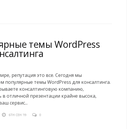
ярные темы WordPress
онсалтинга
ире, репутация это все. Сегодня мы
м популярные темы WordPress для консалтинга.
крываете консалтинговую компанию,
 в отличной презентации крайне высока,
аш сервис...
6TH СЕН '19
0