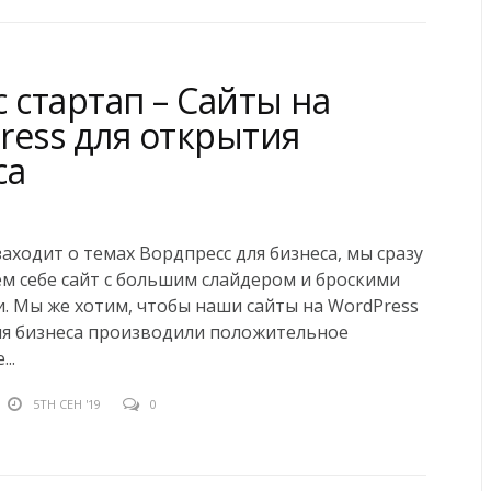
 стартап – Сайты на
ress для открытия
са
заходит о темах Вордпресс для бизнеса, мы сразу
м себе сайт с большим слайдером и броскими
. Мы же хотим, чтобы наши cайты на WordPress
ия бизнеса производили положительное
..
5TH СЕН '19
0