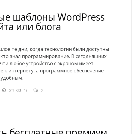
ые шаблоны WordPress
йта или блога
лое те дни, когда технологии были доступны
 кто знал программирование. В сегодняшних
очти любое устройство с экраном имеет
 к интернету, а программное обеспечение
удобным....
5TH СЕН '19
0
ть бесплатные премиум