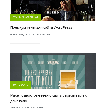
ЛУЧШИЕ ШАБЛОНЫ WP
Премиум темы для сайта WordPress
АЛЕКСАНДР
/
20TH СЕН '19
PSD ШАБЛОНЫ
Макет одностраничного сайта с призывами к
действию
АРТЁМ
/
24TH ОКТ '19