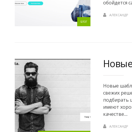
обойдется с
АЛЕКСАНДР
БЛОГ
Новые
Новые шабло
свежих реше
подбирать 
имеют хорош
качестве....
АЛЕКСАНДР