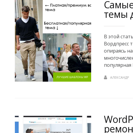
Самые
темы д
В этой стат
Вордпресс т
опираясь на
многочислен
популярная 
ЛУЧШИЕ ШАБЛОНЫ WP
АЛЕКСАНДР
WordP
ремон