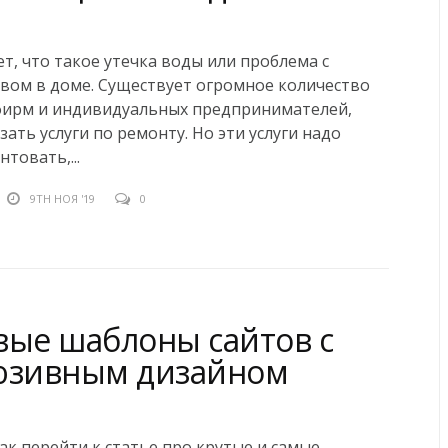
т, что такое утечка воды или проблема с
вом в доме. Существует огромное количество
фирм и индивидуальных предпринимателей,
зать услуги по ремонту. Но эти услуги надо
товать,...
9TH НОЯ '19
0
вые шаблоны сайтов с
юзивным дизайном
ак перейти к статье про крутые и самые