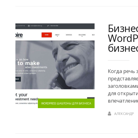
Бизнес
WordP
бизне
Когда речь 
представляе
заголовками
для открыт
впечатление.
WORDPRESS ШАБЛОНЫ ДЛЯ БИЗНЕСА
АЛЕКСАНДР