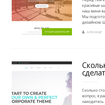
красивые ш
наш мини ви
Мы подгото
дизайном. Ш
ЛУЧШИЕ ШАБЛОНЫ WP
АЛЕКСАНДР
Скольк
сделат
Сколько сто
вопрос, я р
находитесь.