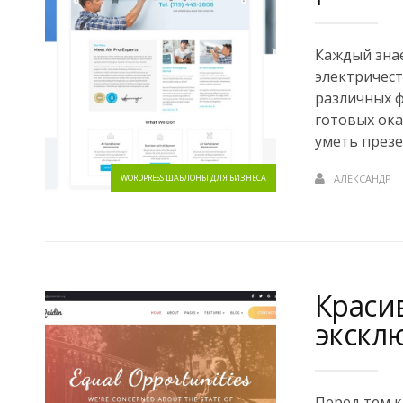
Каждый знае
электричест
различных 
готовых ока
уметь презен
WORDPRESS ШАБЛОНЫ ДЛЯ БИЗНЕСА
АЛЕКСАНДР
Краси
экскл
Перед тем к