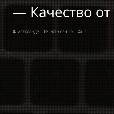
— Качество от
АЛЕКСАНДР
20TH СЕН '19
0