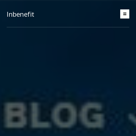
Inbenefit