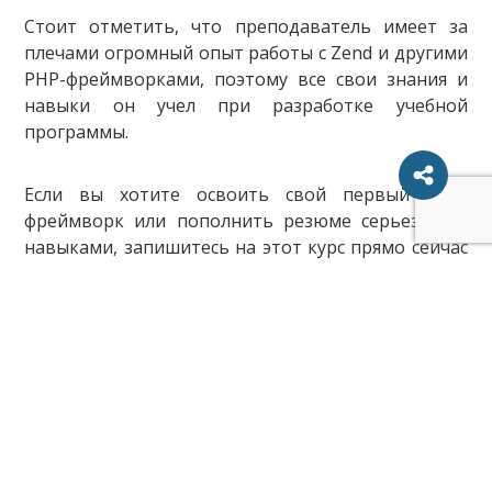
Стоит отметить, что преподаватель имеет за
плечами огромный опыт работы с Zend и другими
PHP-фреймворками, поэтому все свои знания и
навыки он учел при разработке учебной
программы.
Если вы хотите освоить свой первый PHP-
фреймворк или пополнить резюме серьезными
навыками, запишитесь на этот курс прямо сейчас
– обучение не займет много времени.
ХОЧУ ПРОЙТИ КУРС!
Мы представили самый лучший курс по Zend
Framework с платформы Udemy, пройдя который
вы будете чувствовать себя увереннее и сможете