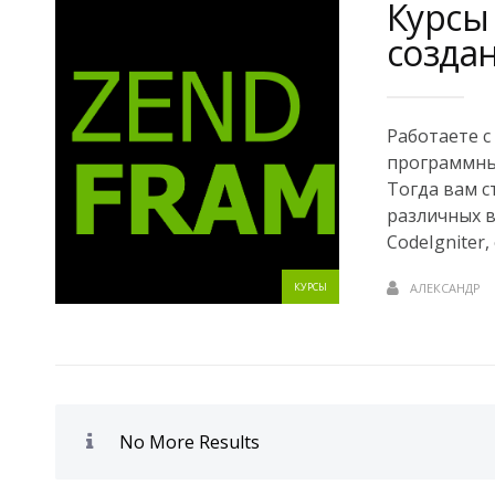
Курсы
созда
Работаете с
программны
Тогда вам с
различных в
CodeIgniter,
КУРСЫ
АЛЕКСАНДР
No More Results