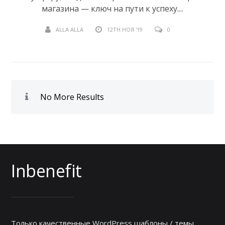
магазина — ключ на пути к успеху....
ALLA ALLA
12TH НОЯ '19
0
No More Results
Inbenefit
Только качественные WordPress шаблоны / темы.