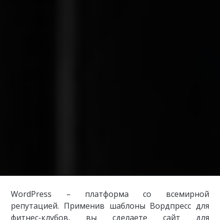
WordPress – платформа со всемирной
репутацией. Применив шаблоны Вордпресс для
фитнес-клубов, вы сделаете сайт для