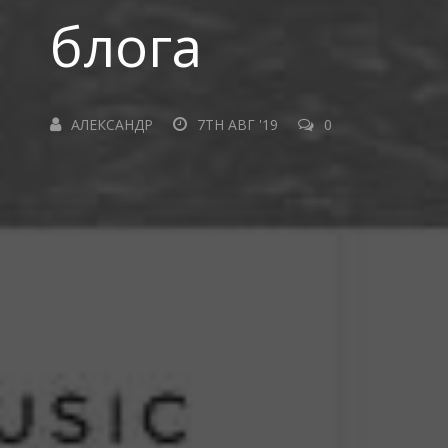
блога
АЛЕКСАНДР
7TH АВГ '19
0