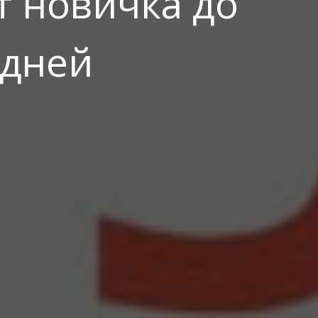
 новичка до
 дней