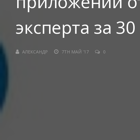
приложений от
эксперта за 30
АЛЕКСАНДР
7TH МАЙ '17
0