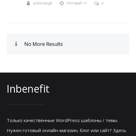
АЛЕКСАНДР
9TH МАЙ '17
0
No More Results
Inbenefit
Только качественные WordPress шаблоны / темы.
Нужен готовый онлайн-магазин, блог или сайт? Здесь