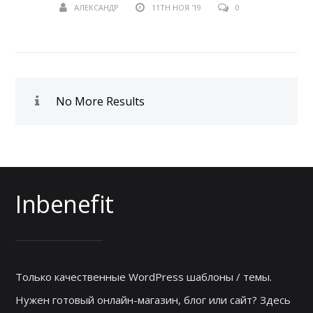
АЛЕКСАНДР
11TH НОЯ '19
0
No More Results
Inbenefit
Только качественные WordPress шаблоны / темы.
Нужен готовый онлайн-магазин, блог или сайт? Здесь