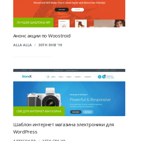
ЛУЧШИЕ ШАБЛОНЫ WP
Анонс акции по Woostroid
ALLA ALLA
/
30TH ЯНВ '19
CMS ДЛЯ ИНТЕРНЕТ-МАГАЗИНА
Шаблон интернет магазина электроники для
WordPress
АЛЕКСАНДР
/
12TH СЕН '19