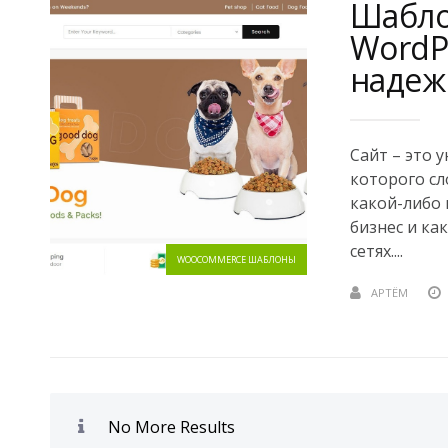
Шабло
WordPr
надеж
Сайт – это 
которого с
какой-либо 
бизнес и ка
сетях....
WOOCOMMERCE ШАБЛОНЫ
АРТЁМ
No More Results