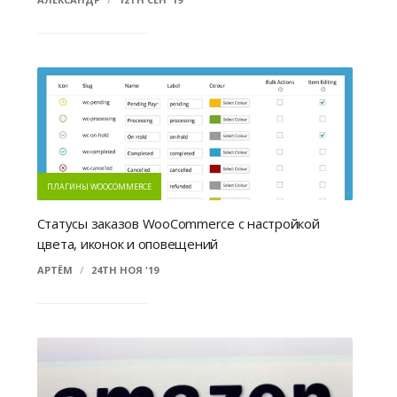
ПЛАГИНЫ WOOCOMMERCE
Статусы заказов WooCommerce с настройкой
цвета, иконок и оповещений
АРТЁМ
/
24TH НОЯ '19