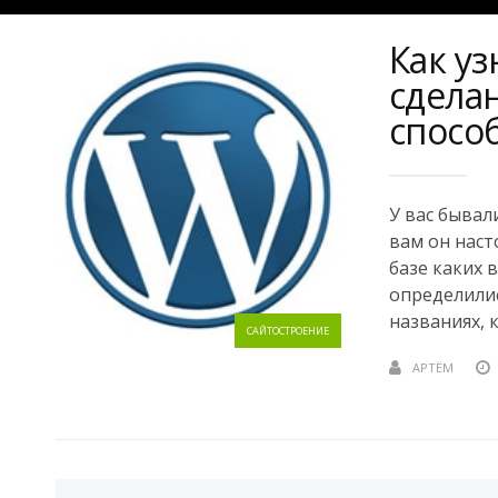
Как у
сдела
спосо
У вас бывал
вам он наст
базе каких 
определилис
названиях, ка
САЙТОСТРОЕНИЕ
АРТЁМ