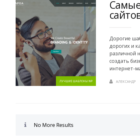
Самые
сайто
Дорогие ша
дорогих и к
различной 
создать биз
интернет-маг
ЛУЧШИЕ ШАБЛОНЫ WP
АЛЕКСАНДР
No More Results