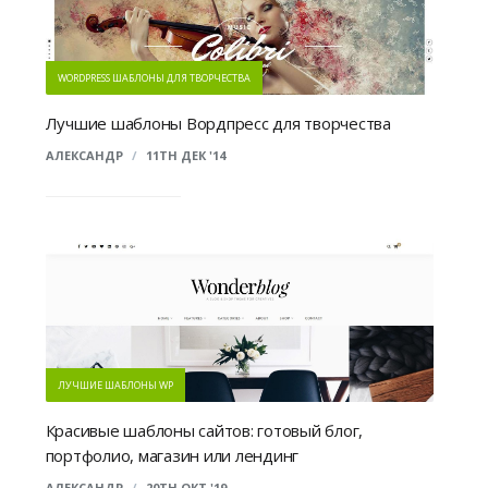
WORDPRESS ШАБЛОНЫ ДЛЯ ТВОРЧЕСТВА
Лучшие шаблоны Вордпресс для творчества
АЛЕКСАНДР
/
11TH ДЕК '14
ЛУЧШИЕ ШАБЛОНЫ WP
Красивые шаблоны сайтов: готовый блог,
портфолио, магазин или лендинг
АЛЕКСАНДР
/
20TH ОКТ '19