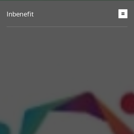
Inbenefit