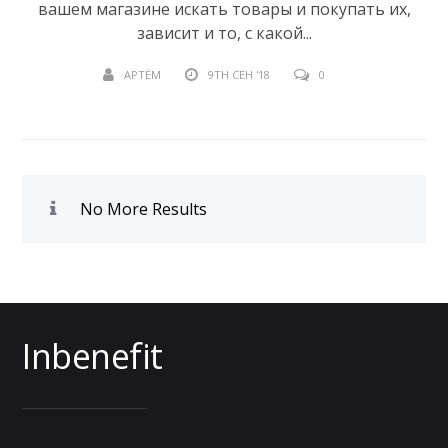
вашем магазине искать товары и покупать их,
зависит и то, с какой...
АРТЁМ
9TH СЕН '18
0
No More Results
Inbenefit