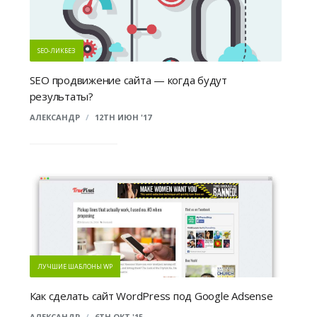
SEO-ЛИКБЕЗ
SEO продвижение сайта — когда будут
результаты?
АЛЕКСАНДР
/
12TH ИЮН '17
ЛУЧШИЕ ШАБЛОНЫ WP
Как сделать сайт WordPress под Google Adsense
АЛЕКСАНДР
/
6TH ОКТ '15