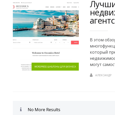
Лучши
недви
агентс
В этом обз
многофункц
который пре
недвижимост
могут самост
WORDPRESS ШАБЛОНЫ ДЛЯ БИЗНЕСА
АЛЕКСАНДР
No More Results