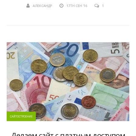
АЛЕКСАНДР
17TH СЕН '16
1
САЙТОСТРОЕНИЕ
Делаем сайт с платным доступом