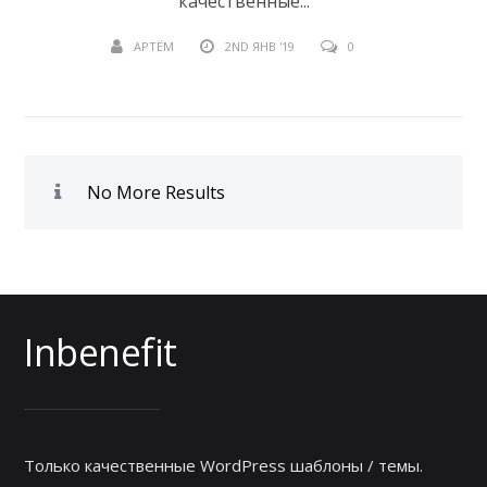
качественные...
АРТЁМ
2ND ЯНВ '19
0
No More Results
Inbenefit
Только качественные WordPress шаблоны / темы.