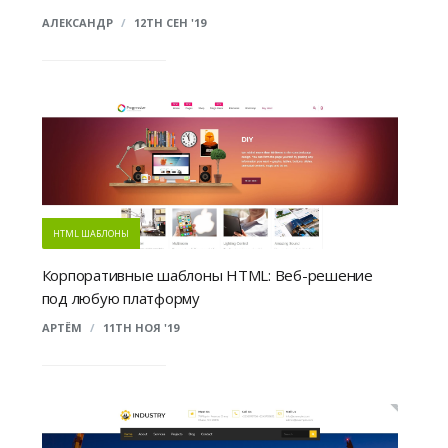
АЛЕКСАНДР
/
12TH СЕН '19
HTML ШАБЛОНЫ
Корпоративные шаблоны HTML: Веб-решение
под любую платформу
АРТЁМ
/
11TH НОЯ '19