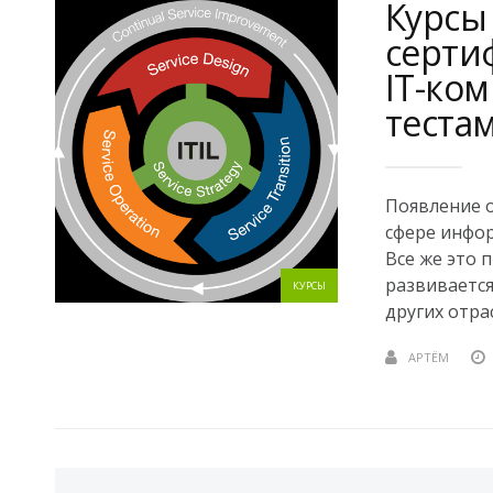
Курсы 
серти
IT-ко
теста
Появление 
сфере инфор
Все же это 
развивается
КУРСЫ
других отрас
АРТЁМ