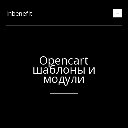
Inbenefit
Opencart
шаблоны и
модули
OpenCart шаблоны и модули –
лучшее решение для интернет-
предпринимательства