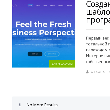
Создан
шабло
прогр
Первый век 
тотальной г
переходом м
Интернет ин
собственным
ДРУГИЕ ШАБЛОНЫ
ALLA ALLA
No More Results