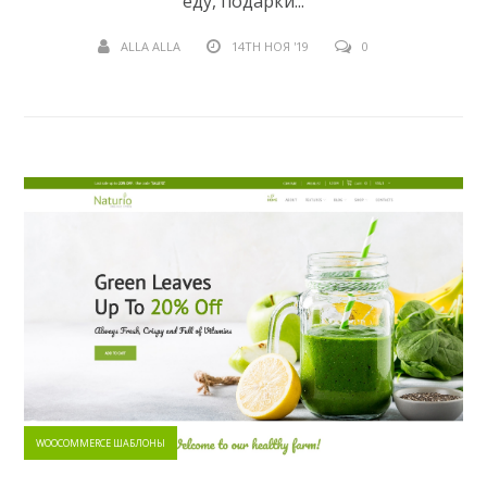
еду, подарки...
ALLA ALLA
14TH НОЯ '19
0
WOOCOMMERCE ШАБЛОНЫ