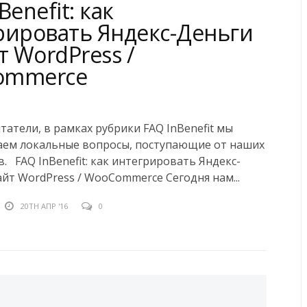
Benefit: как
рировать Яндекс-Деньги
т WordPress /
ommerce
атели, в рамках рубрики FAQ InBenefit мы
аем локальные вопросы, поступающие от наших
. FAQ InBenefit: как интегрировать Яндекс-
айт WordPress / WooCommerce Сегодня нам...
20TH АПР '16
0