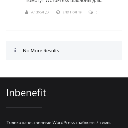
помогут WordPress шаблоны для...
АЛЕКСАНДР
2ND НОЯ '19
0
No More Results
Inbenefit
Только качественные WordPress шаблоны / темы.