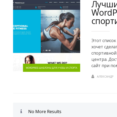
Лучши
WordP
спорт
Этот список
хочет сдела
спортивной 
центра. Дос
сайт при по
WORDPRESS ШАБЛОНЫ ДЛЯ УЧЕБЫ И СПОРТА
АЛЕКСАНДР
No More Results