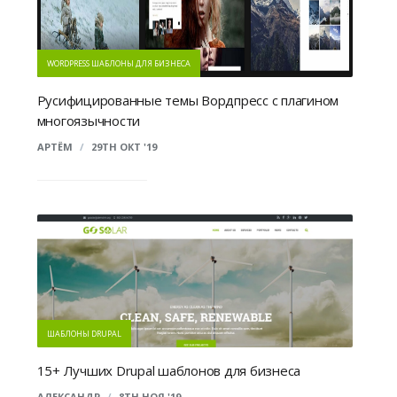
WORDPRESS ШАБЛОНЫ ДЛЯ БИЗНЕСА
Русифицированные темы Вордпресс с плагином
многоязычности
АРТЁМ
/
29TH ОКТ '19
ШАБЛОНЫ DRUPAL
15+ Лучших Drupal шаблонов для бизнеса
АЛЕКСАНДР
/
8TH НОЯ '19