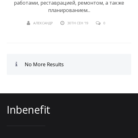
работами, реставрацией, ремонтом, а также
планированием...
АЛЕКСАНДР
30TH СЕН '19
0
No More Results
Inbenefit