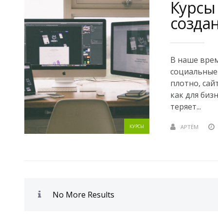
Курсы 
созда
В наше врем
социальные 
плотно, сай
как для бизн
теряет...
КУРСЫ
АРТЁМ
No More Results