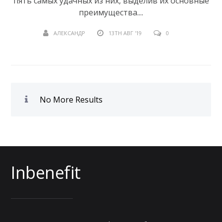
пять самых удачных из них, выделив их основные
преимущества....
АЛЕКСАНДР
13TH АВГ '19
0
No More Results
Inbenefit