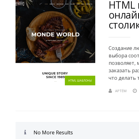
HTML 
онлай
столи
Создание лю
выбора соо
позволяет, 
заказать ра
что делать т
HTML ШАБЛОНЫ
АРТЁМ
No More Results