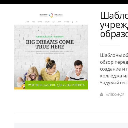
Шабло
учреж
образ
Шаблоны об
обзор перед
создание и 
колледжа ил
Задумайтесь!
WORDPRESS ШАБЛОНЫ ДЛЯ УЧЕБЫ И СПОРТА
АЛЕКСАНДР